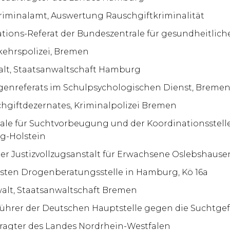
riminalamt, Auswertung Rauschgiftkriminalität
uations-Referat der Bundeszentrale für gesundheitlich
rkehrspolizei, Bremen
alt, Staatsanwaltschaft Hamburg
rogenreferats im Schulpsychologischen Dienst, Breme
schgiftdezernates, Kriminalpolizei Bremen
rale für Suchtvorbeugung und der Koordinationsstelle
g-Holstein
 der Justizvollzugsanstalt für Erwachsene Oslebshaus
ltesten Drogenberatungsstelle in Hamburg, Kö 16a
walt, Staatsanwaltschaft Bremen
sführer der Deutschen Hauptstelle gegen die Suchtge
ragter des Landes Nordrhein-Westfalen