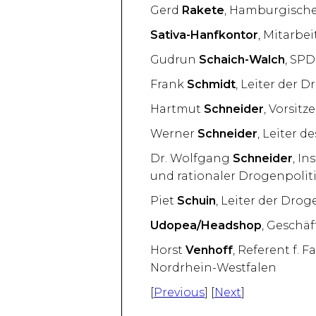
Gerd
Rakete
, Hamburgische
Sativa-Hanfkontor
, Mitarbe
Gudrun
Schaich-Walch
, SPD
Frank
Schmidt
, Leiter der
Hartmut
Schneider
, Vorsit
Werner
Schneider
, Leiter d
Dr. Wolfgang
Schneider
, I
und rationaler Drogenpoliti
Piet
Schuin
, Leiter der Dro
Udopea/Headshop
, Geschä
Horst
Venhoff
, Referent f. 
Nordrhein-Westfalen
[
Previous
] [
Next
]