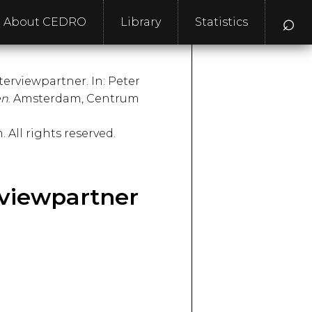
⌕
About CEDRO
Library
Statistics
terviewpartner. In: Peter
en
. Amsterdam, Centrum
All rights reserved.
rviewpartner