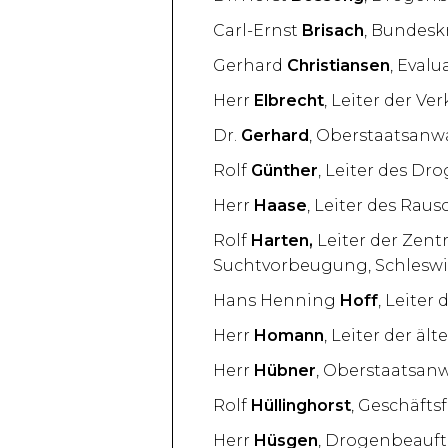
Carl-Ernst
Brisach
, Bundesk
Gerhard
Christiansen
, Eval
Herr
Elbrecht
, Leiter der Ve
Dr.
Gerhard
, Oberstaatsanw
Rolf
Günther
, Leiter des D
Herr
Haase
, Leiter des Rau
Rolf
Harten,
Leiter der Zent
Suchtvorbeugung, Schleswi
Hans Henning
Hoff
, Leiter
Herr
Homann
, Leiter der ä
Herr
Hübner
, Oberstaatsan
Rolf
Hüllinghorst
, Geschäft
Herr
Hüsgen
, Drogenbeauft