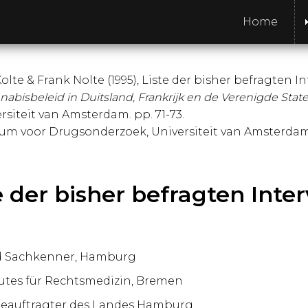
Home
olte & Frank Nolte (1995), Liste der bisher befragten In
nabisbeleid in Duitsland, Frankrijk en de Verenigde Stat
siteit van Amsterdam. pp. 71-73.
rum voor Drugsonderzoek, Universiteit van Amsterdam. 
e der bisher befragten Inte
nd Sachkenner, Hamburg
titutes für Rechtsmedizin, Bremen
beauftragter des Landes Hamburg