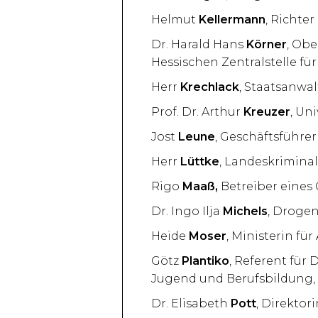
Helmut
Kellermann
, Richte
Dr. Harald Hans
Körner
, Obe
Hessischen Zentralstelle f
Herr
Krechlack
, Staatsanwa
Prof. Dr. Arthur
Kreuzer
, Un
Jost
Leune
, Geschäftsführe
Herr
Lüttke
, Landeskrimina
Rigo
Maaß,
Betreiber eines
Dr. Ingo Ilja
Michels
, Droge
Heide
Moser
, Ministerin fü
Götz
Plantiko
, Referent für 
Jugend und Berufsbildung
Dr. Elisabeth
Pott
, Direktor