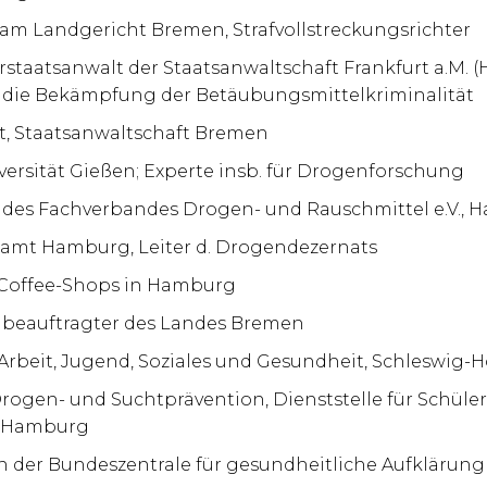
r am Landgericht Bremen, Strafvollstreckungsrichter
rstaatsanwalt der Staatsanwaltschaft Frankfurt a.M. (H
ür die Bekämpfung der Betäubungsmittelkriminalität
lt, Staatsanwaltschaft Bremen
iversität Gießen; Experte insb. für Drogenforschung
r des Fachverbandes Drogen- und Rauschmittel e.V., 
lamt Hamburg, Leiter d. Drogendezernats
 Coffee-Shops in Hamburg
nbeauftragter des Landes Bremen
r Arbeit, Jugend, Soziales und Gesundheit, Schleswig-H
Drogen- und Suchtprävention, Dienststelle für Schüler
, Hamburg
in der Bundeszentrale für gesundheitliche Aufklärung