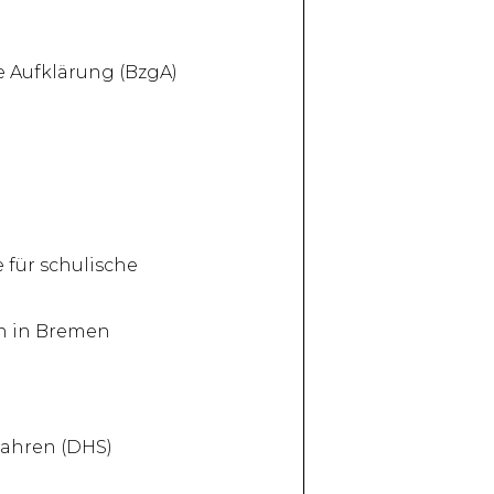
e Aufklärung (BzgA)
n
 für schulische
en in Bremen
fahren (DHS)