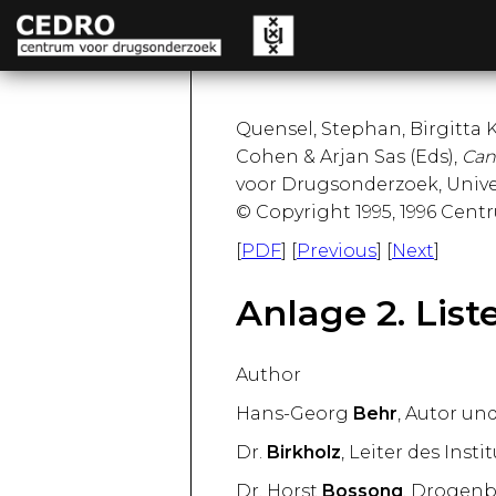
Quensel, Stephan, Birgitta K
Cohen & Arjan Sas (Eds),
Can
voor Drugsonderzoek, Univer
© Copyright 1995, 1996 Cent
[
PDF
] [
Previous
] [
Next
]
Anlage 2. List
Author
Hans-Georg
Behr
, Autor u
Dr.
Birkholz
, Leiter des Ins
Dr. Horst
Bossong
, Drogen