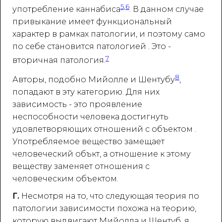
5
,
6
употребление каннабиса
. В данном случае
привыкание имеет функциональный
характер в рамках патологии, и поэтому само
по себе становится патологией . Это -
7
вторичная патология.
8
Авторы, подобно Мийолле и Шентубу
,
попадают в эту категорию. Для них
зависимость - это проявление
неспособности человека достигнуть
удовлетворяющих отношений с объектом .
Употребляемое вещество замещает
человеческий объкт, а отношение к этому
веществу заменяет отношения с
человеческим объектом.
Г.
Несмотря на то, что следующая теория по
патологии зависимости похожа на теорию,
которую выдвигают Мийолла и Шентуб, я