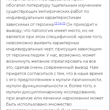
обогатил литературу тщательным изучением
существующих эмпирических работ по
индивидуальным характеристикам
13
,
14
,
15
зависимых от героина.
Он приходит к
выводу, что патология имеет место, но не
является при этом специфичной; кроме того,
невозможно выявить характерных
индивидуальных черт, присущих зависящим
от героина людям. У нас, возможно, может
возникнуть желание отреагировать на все
это, сделав очень современный вывод. Нам
придется согласиться с тем, что в наше время
с его предпочтением к мульти-причиннисти,
мульти-функциональности и, более того, к
мульти-дисциплинарному исследованию,
при анализе или лечении наркомании может
быть использовано множество