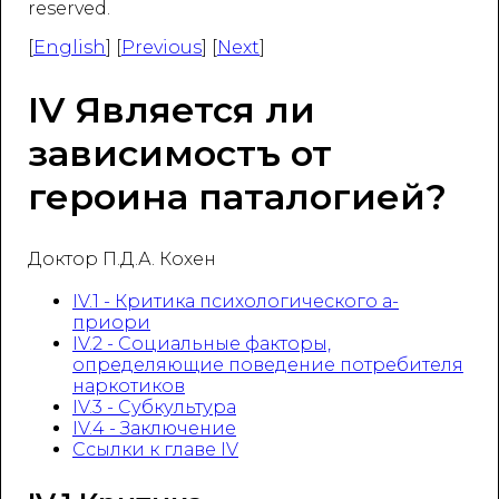
reserved.
[
English
] [
Previous
] [
Next
]
IV Является ли
зависимостъ от
героина паталогией?
Доктор П.Д.А. Кохен
IV.1 - Критика психологического а-
приори
IV.2 - Социальные факторы,
определяющие поведение потребителя
наркотиков
IV.3 - Субкультура
IV.4 - Заключение
Ссылки к главе IV