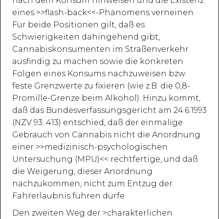
nach dem Konsum hinweisen und die Existenz
eines >>flash-back<<-Phänomens verneinen.
Für beide Positionen gilt, daß es
Schwierigkeiten dahingehend gibt,
Cannabiskonsumenten im Straßenverkehr
ausfindig zu machen sowie die konkreten
Folgen eines Konsums nachzuweisen bzw.
feste Grenzwerte zu fixieren (wie z.B. die 0,8-
Promille-Grenze beim Alkohol). Hinzu kommt,
daß das Bundesverfassungsgericht am 24.6.1993
(NZV 93: 413) entschied, daß der einmalige
Gebrauch von Cannabis nicht die Anordnung
einer >>medizinisch-psychologischen
Untersuchung (MPU)<< rechtfertige, und daß
die Weigerung, dieser Anordnung
nachzukommen, nicht zum Entzug der
Fahrerlaubnis führen dürfe.
Den zweiten Weg der >charakterlichen