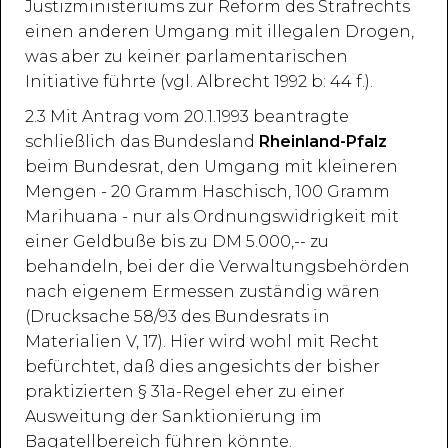
Justizministeriums zur Reform des Strafrechts
einen anderen Umgang mit illegalen Drogen,
was aber zu keiner parlamentarischen
Initiative führte (vgl. Albrecht 1992 b: 44 f.).
2.3 Mit Antrag vom 20.1.1993 beantragte
schließlich das Bundesland
Rheinland-Pfalz
beim Bundesrat, den Umgang mit kleineren
Mengen - 20 Gramm Haschisch, 100 Gramm
Marihuana - nur als Ordnungswidrigkeit mit
einer Geldbuße bis zu DM 5.000,-- zu
behandeln, bei der die Verwaltungsbehörden
nach eigenem Ermessen zuständig wären
(Drucksache 58/93 des Bundesrats in
Materialien V, 17). Hier wird wohl mit Recht
befürchtet, daß dies angesichts der bisher
praktizierten § 31a-Regel eher zu einer
Ausweitung der Sanktionierung im
Bagatellbereich führen könnte.