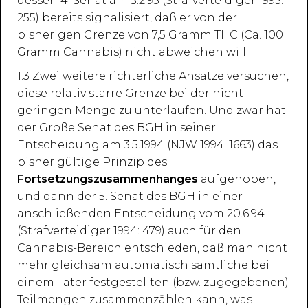
dessen 4. Senat am 3.2.95 (Strafverteidiger 1995:
255) bereits signalisiert, daß er von der
bisherigen Grenze von 7,5 Gramm THC (Ca. 100
Gramm Cannabis) nicht abweichen will.
1.3 Zwei weitere richterliche Ansätze versuchen,
diese relativ starre Grenze bei der nicht-
geringen Menge zu unterlaufen. Und zwar hat
der Große Senat des BGH in seiner
Entscheidung am 3.5.1994 (NJW 1994: 1663) das
bisher gültige Prinzip des
Fortsetzungszusammenhanges
aufgehoben,
und dann der 5. Senat des BGH in einer
anschließenden Entscheidung vom 20.6.94
(Strafverteidiger 1994: 479) auch für den
Cannabis-Bereich entschieden, daß man nicht
mehr gleichsam automatisch sämtliche bei
einem Täter festgestellten (bzw. zugegebenen)
Teilmengen zusammenzählen kann, was