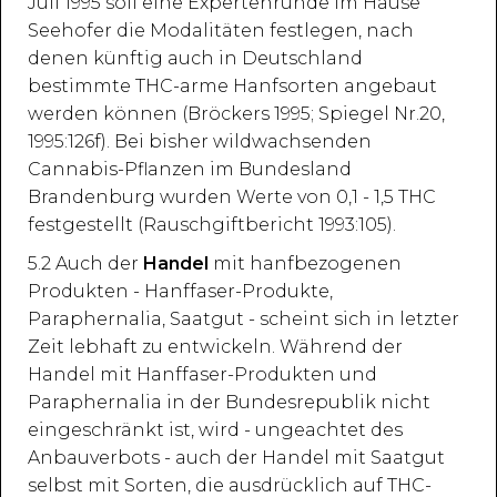
Juli 1995 soll eine Expertenrunde im Hause
Seehofer die Modalitäten festlegen, nach
denen künftig auch in Deutschland
bestimmte THC-arme Hanfsorten angebaut
werden können (Bröckers 1995; Spiegel Nr.20,
1995:126f). Bei bisher wildwachsenden
Cannabis-Pflanzen im Bundesland
Brandenburg wurden Werte von 0,1 - 1,5 THC
festgestellt (Rauschgiftbericht 1993:105).
5.2 Auch der
Handel
mit hanfbezogenen
Produkten - Hanffaser-Produkte,
Paraphernalia, Saatgut - scheint sich in letzter
Zeit lebhaft zu entwickeln. Während der
Handel mit Hanffaser-Produkten und
Paraphernalia in der Bundesrepublik nicht
eingeschränkt ist, wird - ungeachtet des
Anbauverbots - auch der Handel mit Saatgut
selbst mit Sorten, die ausdrücklich auf THC-