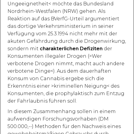
Ungeeignetheit< möchte das Bundesland
Nordrhein-Westfalen (NRW) gehen. Als
Reaktion auf das BVerfG-Urteil argumentiert
das dortige Verkehrsministerium in seiner
Verfügung vom 25.3.1994 nicht mehr mit der
akuten Gefährdung durch die Drogenwirkung,
sondern mit
charakterlichen Defiziten
der
Konsumenten illegaler Drogen (>Wer
verbotene Drogen nimmt, macht auch andere
verbotene Dinge<). Aus dem dauerhaften
Konsum von Cannabis ergebe sich die
Erkenntnis einer >kriminellen Neigung< des
Konsumenten, die prophylaktisch zum Entzug
der Fahrlaubnis führen soll.
In diesem Zusammenhang sollen in einem
aufwendigen Forschungsvorhaben (DM
500.000,--) Methoden für den Nachweis eines
gewohnheitsmäßigen Gebrauchs durch